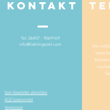
Kontakt
Te
Tel. 06407 - 9069169
info@lieblingsziel.com
Als mobil
keine fe
Kontakti
machen
Te
Vom Newsletter abmelden
AGB Gewinnspiel
Impressum