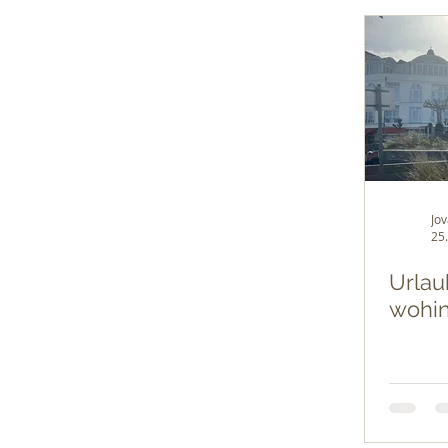
Jo
25
Urlau
wohin