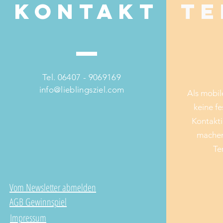
Kontakt
Te
Tel. 06407 - 9069169
info@lieblingsziel.com
Als mobil
keine fe
Kontakti
machen
Te
Vom Newsletter abmelden
AGB Gewinnspiel
Impressum