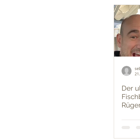
se
21
Der u
Fisch
Rüge