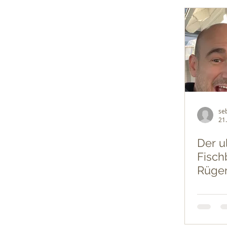
se
21
Der u
Fisch
Rüge