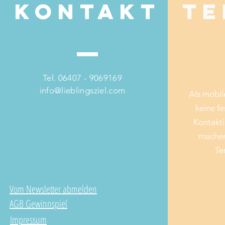
Kontakt
Te
Tel. 06407 - 9069169
info@lieblingsziel.com
Als mobil
keine fe
Kontakti
machen
Te
Vom Newsletter abmelden
AGB Gewinnspiel
Impressum