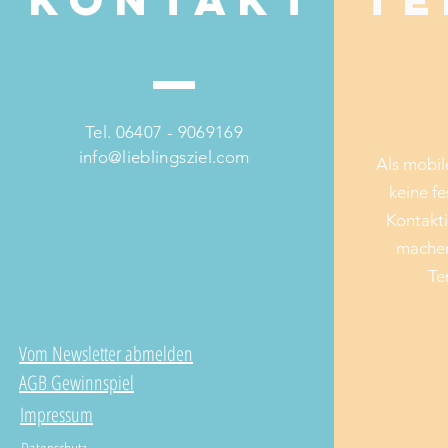
Tel. 06407 - 9069169
info@lieblingsziel.com
Als mobil
keine fe
Kontakti
machen
Te
Vom Newsletter abmelden
AGB Gewinnspiel
Impressum