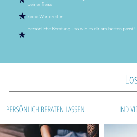
deiner Reise
keine Wartezeiten
persönliche Beratung - so wie es dir am besten passt!
Lo
PERSÖNLICH BERATEN LASSEN
INDIV