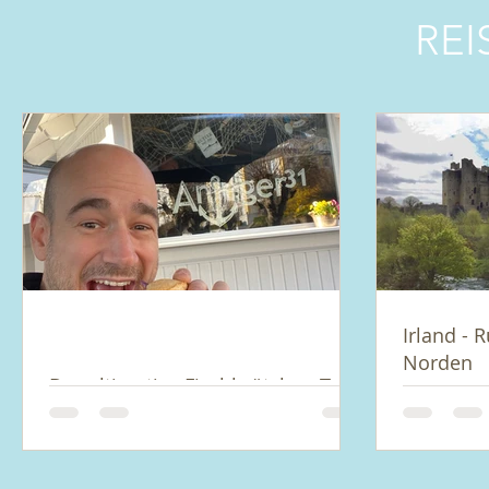
REI
Irland - 
Norden
Der ultimative Fischbrötchen-Test
auf Rügen