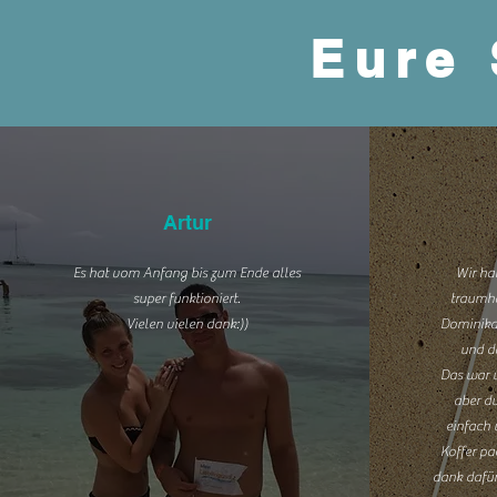
Eure
Artur
Es hat vom Anfang bis zum Ende alles
Wir ha
super funktioniert.
traumha
Vielen vielen dank:))
Dominika
und da
Das war u
aber du
einfach 
Koffer pa
dank dafür